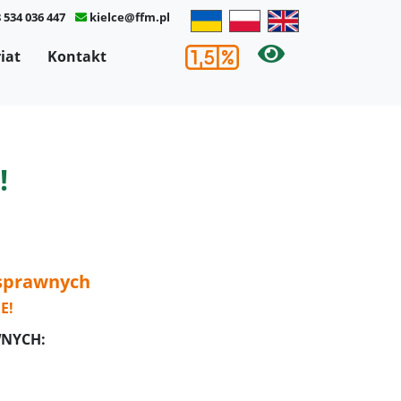
 534 036 447
kielce@ffm.pl
×
iat
Kontakt
!
osprawnych
E!
WNYCH: