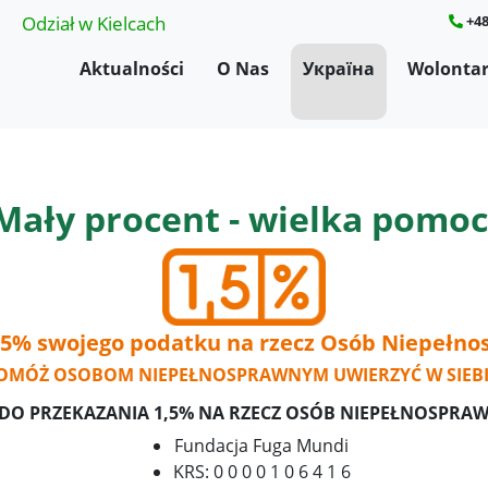
Odział w Kielcach
+48
Aktualności
O Nas
Україна
Wolontar
Mały procent - wielka pomoc
,5% swojego podatku na rzecz Osób Niepełn
OMÓŻ OSOBOM NIEPEŁNOSPRAWNYM UWIERZYĆ W SIEBI
DO PRZEKAZANIA 1,5% NA RZECZ OSÓB NIEPEŁNOSPRA
Fundacja Fuga Mundi
KRS: 0 0 0 0 1 0 6 4 1 6