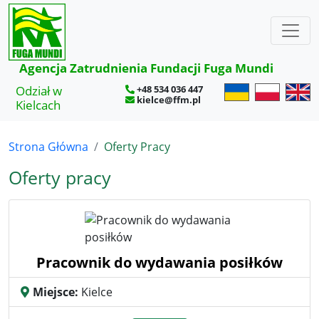
×
Agencja Zatrudnienia Fundacji Fuga Mundi
Odział w
+48 534 036 447
kielce@ffm.pl
Kielcach
Strona Główna
Oferty Pracy
Oferty pracy
Pracownik do wydawania posiłków
Miejsce:
Kielce