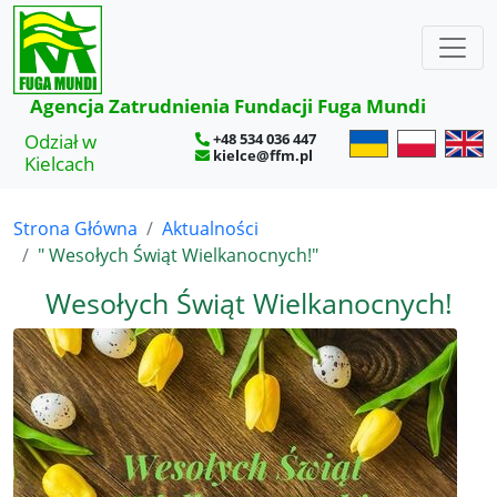
×
Agencja Zatrudnienia Fundacji Fuga Mundi
Odział w
+48 534 036 447
kielce@ffm.pl
Kielcach
Strona Główna
Aktualności
" Wesołych Świąt Wielkanocnych!"
Wesołych Świąt Wielkanocnych!