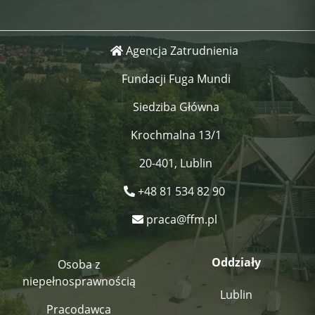
Agencja Zatrudnienia
Fundacji Fuga Mundi
Siedziba Główna
Krochmalna 13/1
20-401, Lublin
+48 81 534 82 90
praca@ffm.pl
Oddziały
Osoba z
niepełnosprawnością
Lublin
Pracodawca